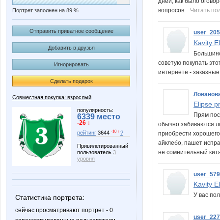
дней, как было огово
вопросов.
Читать по
Портрет заполнен на 89 %
Отправить приватное сообщение
user_20
Kavity El
Добавить в друзья
Большинс
советую покупать это
Игнорировать
интернете - заказны
Сделать подарок
Лованов
Совместная покупка: взрослый
Elipse pr
популярность:
Прям пос
6339 место
-26 ↓
обычно забиваются л
-10 ↓
рейтинг
3644
?
приобрести хорошего 
айклебо, пашет испра
Привилегированный
не сомнительный кита
пользователь
3
уровня
user_57
Kavity El
У вас по
Статистика портрета:
сейчас просматривают портрет - 0
user_22