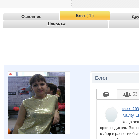
Блог
( 1 )
Основное
Др
Шпионаж
Блог
53
user_20
Kavity El
Когда ре
производитель. Вопрос
выбор и расценки быва